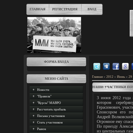
ГЛАВНАЯ
РЕГИСТРАЦИЯ
ВХОД
ФОРМА ВХОДА
Главная
»
2012
»
Июнь
»
29
МЕНЮ САЙТА
НАШИ УЧАСТНИКИ ПОБЕ
Новости
"Правила"
3 июня 2012 года 
котором серебря
"Курсы" МАВРО
Герасимович, учас
Рассчитать прибыль
Спонсором его по
Письма участников
Андрей Волковский
Огромное ему спас
Стать участником
По приезду Алексан
Рынок
из центральных газ