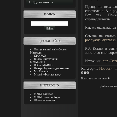
Другие новости
Правда на всех ф
спортсмена. А в ре
ПОИСК
Вот так! Прич
справедливость...."
Как же оказывается
Ссылка на статью
podnyatiyu-tyazhesti
ДРУЗЬЯ САЙТА
P.S. Кстати в сен
Официальный сайт Сергея
золото со спонсор
Мавроди
KPO FAQ
Видео-инструкция
Источник:
http://s
МММ-2011
Всё за МАВРО
Центр обучения десятников
Категория
:
Новости
|
Mr. Freeman
0.0
/
0
Музей «Фрэнки-шоу»
Всего комментариев
:
0
ИНТЕРЕСНО
Добавлять ко
МММ-Капитал
МММ Екатеринбург
Обмен ссылками