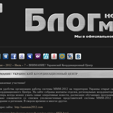
ая
»
2012
»
Июль
»
7
» ВНИМАНИЕ! Украинский Координационный Центр
МАНИЕ! УКРАИНСКИЙ КООРДИНАЦИОННЫЙ ЦЕНТР
важаемые участники!
ля удобства организации работы системы МММ-2012 на территории Украины открыт с
оординационного Центра. На сайте собраны контакты отделов, региональных координатор
еперь всегда можно узнать самые оперативные новости, расписание обучающих программ
акже ознакомится со списком уполномоченных представителей системы МММ-2012 
краине и регионам. В скором времени и многое другое.
дрес сайта:
http://uammm2012.com