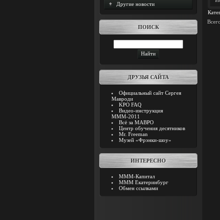
И
Другие новости
Кате
Всег
ПОИСК
ДРУЗЬЯ САЙТА
Официальный сайт Сергея
Мавроди
KPO FAQ
Видео-инструкция
МММ-2011
Всё за МАВРО
Центр обучения десятников
Mr. Freeman
Музей «Фрэнки-шоу»
ИНТЕРЕСНО
МММ-Капитал
МММ Екатеринбург
Обмен ссылками