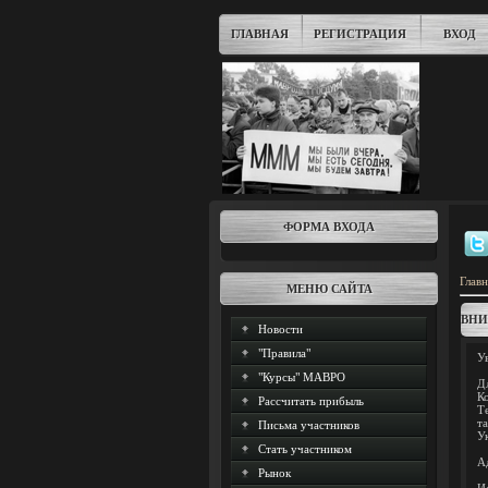
ГЛАВНАЯ
РЕГИСТРАЦИЯ
ВХОД
ФОРМА ВХОДА
Главн
МЕНЮ САЙТА
ВНИ
Новости
"Правила"
У
"Курсы" МАВРО
Д
К
Рассчитать прибыль
Т
т
Письма участников
У
Стать участником
А
Рынок