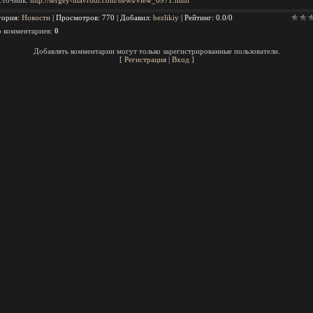
сточник:
http://sergey-mavrodi.com/news/view_6971.html
гория
:
Новости
|
Просмотров
: 770 |
Добавил
:
bezlikiy
|
Рейтинг
:
0.0
/
0
о комментариев
:
0
Добавлять комментарии могут только зарегистрированные пользователи.
[
Регистрация
|
Вход
]