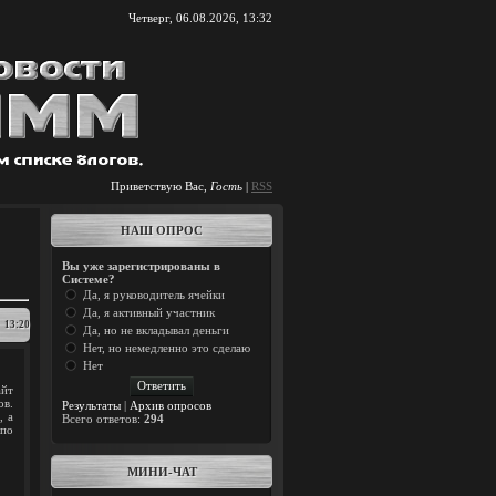
Четверг, 06.08.2026, 13:32
Приветствую Вас
,
Гость
|
RSS
НАШ ОПРОС
Вы уже зарегистрированы в
Системе?
Да, я руководитель ячейки
Да, я активный участник
13:20
Да, но не вкладывал деньги
Нет, но немедленно это сделаю
Нет
айт
ов.
Результаты
|
Архив опросов
, а
Всего ответов:
294
по
МИНИ-ЧАТ